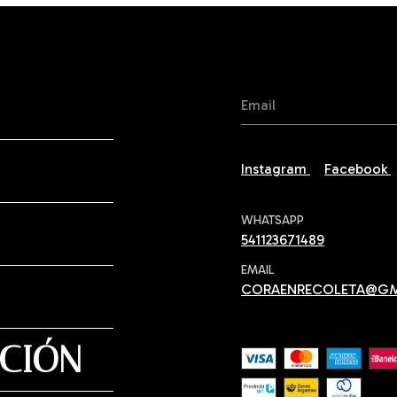
Instagram
Facebook
WHATSAPP
541123671489
EMAIL
CORAENRECOLETA@G
UCIÓN