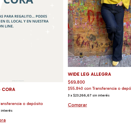
WIDE LEG ALLEGRA
$69.800
$55.840
con
Transferencia o depó
- CORA
3
x
$23.266,67
sin interés
ransferencia o depósito
Comprar
 interés