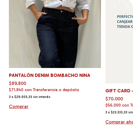
PANTALÓN DENIM BOMBACHO NINA
$89.800
$71.840
con
Transferencia o depósito
GIFT CARD 
3
x
$29.933,33
sin interés
$70.000
$56.000
con
T
Comprar
3
x
$23.333,33
sin