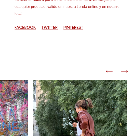
cualquier producto, valido en nuestra tienda online y en nuestro
local
FACEBOOK
TWITTER
PINTEREST