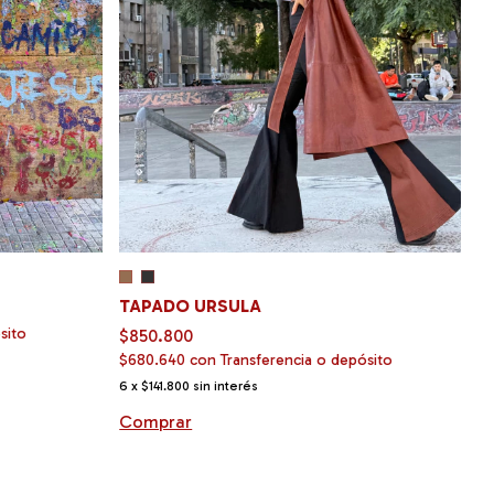
C
TAPADO URSULA
$
sito
$
$850.800
$680.640
con
Transferencia o depósito
6
6
x
$141.800
sin interés
C
Comprar