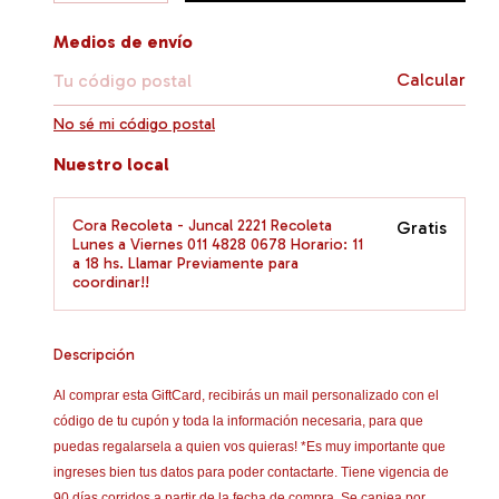
Entregas para el CP:
Medios de envío
Calcular
No sé mi código postal
Nuestro local
Cora Recoleta - Juncal 2221 Recoleta
Gratis
Lunes a Viernes 011 4828 0678 Horario: 11
a 18 hs. Llamar Previamente para
coordinar!!
Descripción
Al comprar esta GiftCard, recibirás un mail personalizado con el
código de tu cupón y toda la información necesaria, para que
puedas regalarsela a quien vos quieras! *Es muy importante que
ingreses bien tus datos para poder contactarte. Tiene vigencia de
90 días corridos a partir de la fecha de compra. Se canjea por