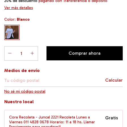
20% de descuento
pagando con Transferencia o depósito
Ver más detalles
Color:
Blanco
Entregas para el CP:
Medios de envío
Calcular
No sé mi código postal
Nuestro local
Cora Recoleta - Juncal 2221 Recoleta Lunes a
Gratis
Viernes 011 4828 0678 Horario: 11 a 18 hs. Llamar
Previamente para coordinar!!