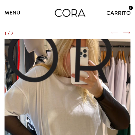
0
MENÚ
CARRITO
1
/
7