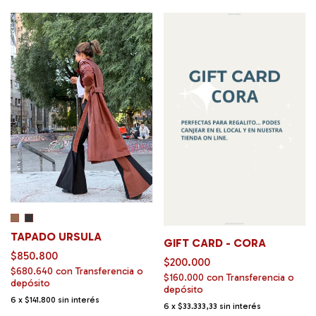
TAPADO URSULA
GIFT CARD - CORA
$850.800
$200.000
$680.640
con
Transferencia o
$160.000
con
Transferencia o
depósito
depósito
6
x
$141.800
sin interés
6
x
$33.333,33
sin interés