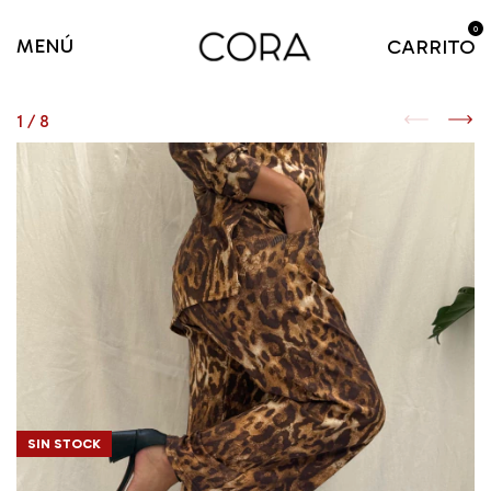
0
MENÚ
CARRITO
1
/
8
SIN STOCK